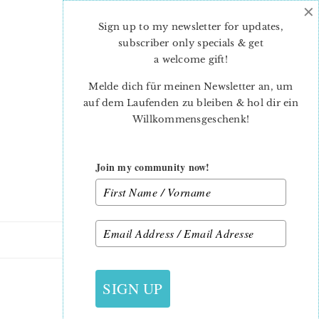
×
Skip
Skip
to
to
Sign up to my newsletter for updates,
main
primary
subscriber only specials & get
content
sidebar
a welcome gift
!
Melde dich für meinen Newsletter an, um
auf dem Laufenden zu bleiben & hol dir ein
Willkommensgeschenk!
Join my community now!
5. NOVEMBER 2013
SIGN UP
19