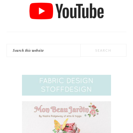
Search
this
website