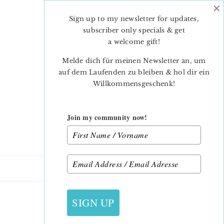
×
Skip
Skip
to
to
Sign up to my newsletter for updates,
main
primary
subscriber only specials & get
content
sidebar
a welcome gift
!
Melde dich für meinen Newsletter an, um
auf dem Laufenden zu bleiben & hol dir ein
Willkommensgeschenk!
Join my community now!
5. NOVEMBER 2013
SIGN UP
18