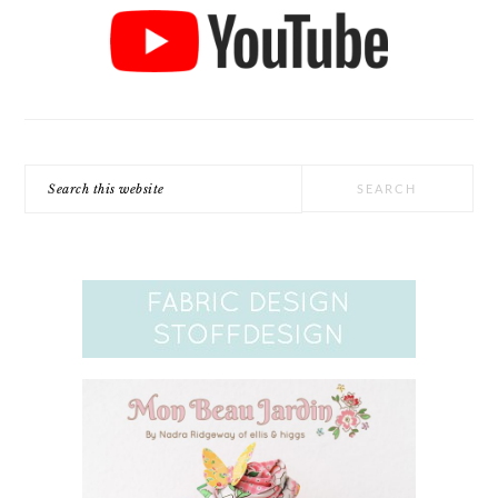
Search
this
website