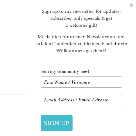
×
Skip
Skip
to
to
Sign up to my newsletter for updates,
main
primary
subscriber only specials & get
content
sidebar
a welcome gift
!
Melde dich für meinen Newsletter an, um
auf dem Laufenden zu bleiben & hol dir ein
Willkommensgeschenk!
Join my community now!
5. NOVEMBER 2013
SIGN UP
14