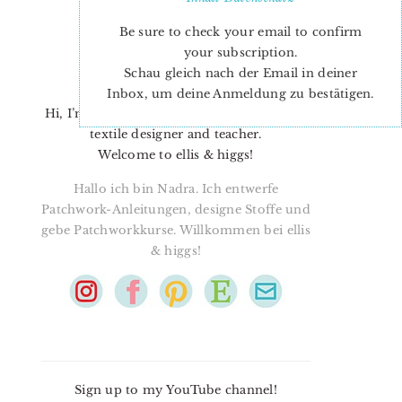
Be sure to check your email to confirm
your subscription.
Schau gleich nach der Email in deiner
Inbox, um deine Anmeldung zu bestätigen.
Hi, I’m Nadra. I’m a quilt pattern designer,
textile designer and teacher.
Welcome to ellis & higgs!
Hallo ich bin Nadra. Ich entwerfe
Patchwork-Anleitungen, designe Stoffe und
gebe Patchworkkurse. Willkommen bei ellis
& higgs!
Sign up to my YouTube channel!