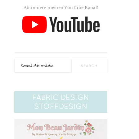
Abonniere meinen YouTube Kanal!
Search
this
website