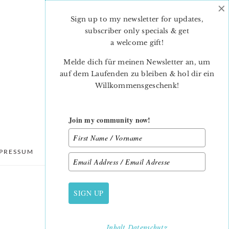
×
Sign up to my newsletter for updates,
subscriber only specials & get
a welcome gift
!
Melde dich für meinen Newsletter an, um
auf dem Laufenden zu bleiben & hol dir ein
Willkommensgeschenk!
Join my community now!
PRESSUM
DATENSCHUTZ
SIGN UP
PRIMARY
SIDEBAR
Inhalt
Datenschutz