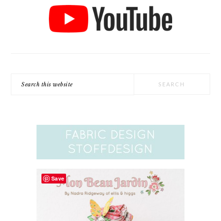
Search
this
website
Save