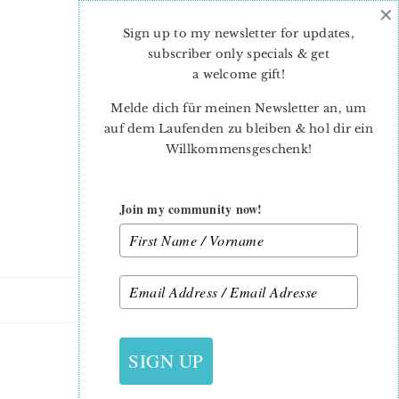
×
Skip
Skip
to
to
Sign up to my newsletter for updates,
main
primary
subscriber only specials & get
content
sidebar
a welcome gift
!
Melde dich für meinen Newsletter an, um
auf dem Laufenden zu bleiben & hol dir ein
Willkommensgeschenk!
Join my community now!
4. APRIL 2015
SIGN UP
SPINNING PINWHEEL_33