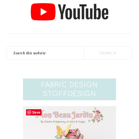
Search
this
website
Save