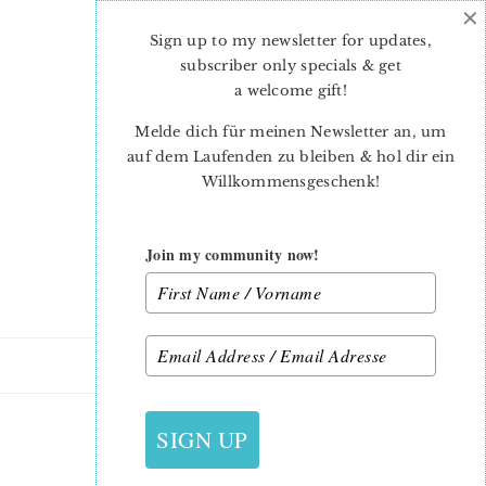
×
Skip
Skip
to
to
Sign up to my newsletter for updates,
main
primary
subscriber only specials & get
content
sidebar
a welcome gift
!
Melde dich für meinen Newsletter an, um
auf dem Laufenden zu bleiben & hol dir ein
Willkommensgeschenk!
Join my community now!
4. APRIL 2015
SIGN UP
SPINNING PINWHEEL_3