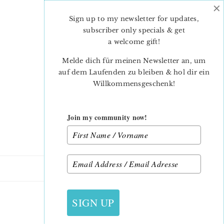
×
Skip
Skip
to
to
Sign up to my newsletter for updates,
main
primary
subscriber only specials & get
content
sidebar
a welcome gift
!
Melde dich für meinen Newsletter an, um
auf dem Laufenden zu bleiben & hol dir ein
Willkommensgeschenk!
Join my community now!
4. APRIL 2015
SIGN UP
SPINNING PINWHEEL_28