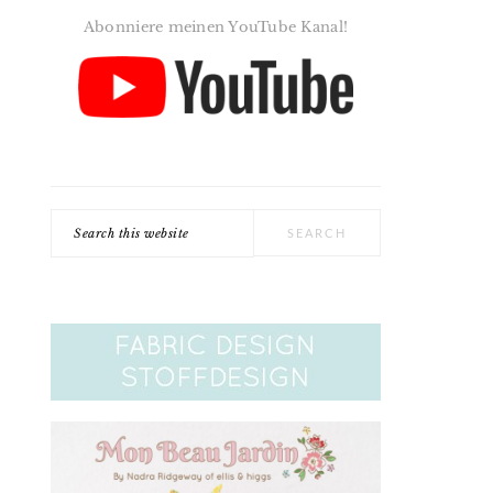
Abonniere meinen YouTube Kanal!
Search
this
website