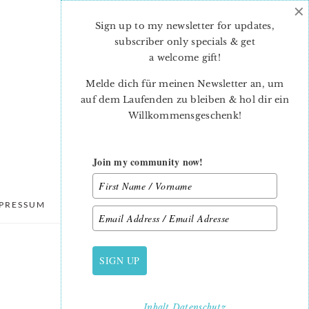
×
Sign up to my newsletter for updates,
subscriber only specials & get
a welcome gift
!
Melde dich für meinen Newsletter an, um
auf dem Laufenden zu bleiben & hol dir ein
Willkommensgeschenk!
Join my community now!
PRESSUM
DATENSCHUTZ
SIGN UP
PRIMARY
SIDEBAR
Inhalt
Datenschutz