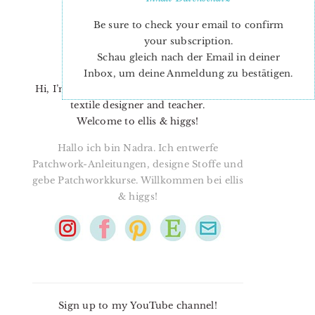
Be sure to check your email to confirm
your subscription.
Schau gleich nach der Email in deiner
Inbox, um deine Anmeldung zu bestätigen.
Hi, I’m Nadra. I’m a quilt pattern designer,
textile designer and teacher.
Welcome to ellis & higgs!
Hallo ich bin Nadra. Ich entwerfe
Patchwork-Anleitungen, designe Stoffe und
gebe Patchworkkurse. Willkommen bei ellis
& higgs!
Sign up to my YouTube channel!