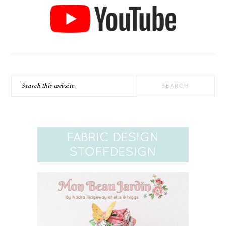
Search
this
website