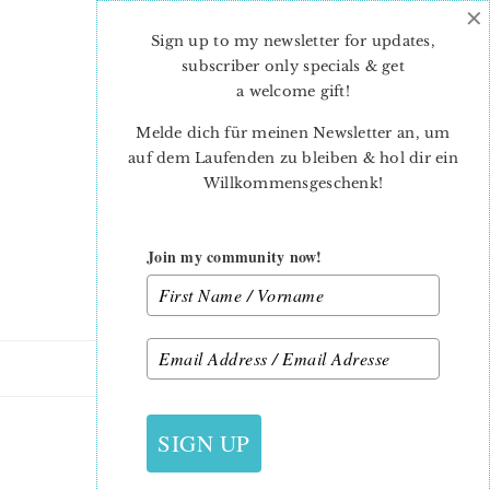
×
Skip
Skip
to
to
Sign up to my newsletter for updates,
main
primary
subscriber only specials & get
content
sidebar
a welcome gift
!
Melde dich für meinen Newsletter an, um
auf dem Laufenden zu bleiben & hol dir ein
Willkommensgeschenk!
Join my community now!
5. JULI 2019
SIGN UP
31