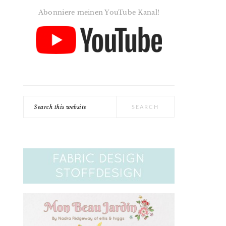
Abonniere meinen YouTube Kanal!
Search
this
website