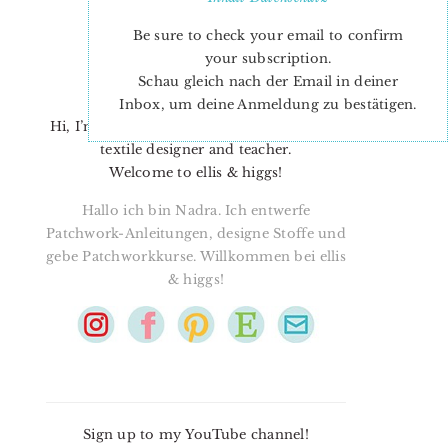
Be sure to check your email to confirm
your subscription.
Schau gleich nach der Email in deiner
Inbox, um deine Anmeldung zu bestätigen.
Hi, I’m Nadra. I’m a quilt pattern designer,
textile designer and teacher.
Welcome to ellis & higgs!
Hallo ich bin Nadra. Ich entwerfe
Patchwork-Anleitungen, designe Stoffe und
gebe Patchworkkurse. Willkommen bei ellis
& higgs!
Sign up to my YouTube channel!