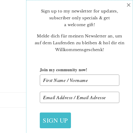
×
Skip
Skip
to
to
Sign up to my newsletter for updates,
main
primary
subscriber only specials & get
content
sidebar
a welcome gift
!
Melde dich für meinen Newsletter an, um
auf dem Laufenden zu bleiben & hol dir ein
Willkommensgeschenk!
Join my community now!
5. JULI 2019
SIGN UP
25