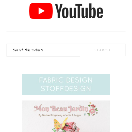
Search
this
website