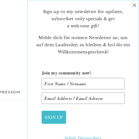
×
Sign up to my newsletter for updates,
subscriber only specials & get
a welcome gift
!
Melde dich für meinen Newsletter an, um
auf dem Laufenden zu bleiben & hol dir ein
Willkommensgeschenk!
Join my community now!
PRESSUM
DATENSCHUTZ
SIGN UP
PRIMARY
SIDEBAR
Inhalt
Datenschutz