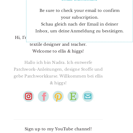
Be sure to check your email to confirm
your subscription.
Schau gleich nach der Email in deiner
Inbox, um deine Anmeldung zu bestätigen.
Hi, I’m Nadra. I’m a quilt pattern designer,
textile designer and teacher.
Welcome to ellis & higgs!
Hallo ich bin Nadra. Ich entwerfe
Patchwork-Anleitungen, designe Stoffe und
gebe Patchworkkurse. Willkommen bei ellis
& higgs!
Sign up to my YouTube channel!