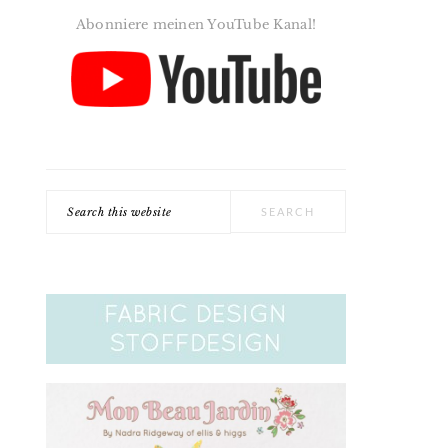
Abonniere meinen YouTube Kanal!
Search
this
website