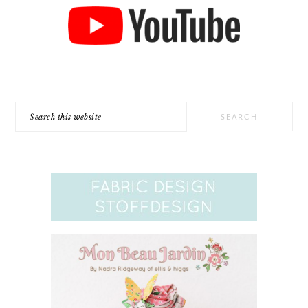
Search
this
website