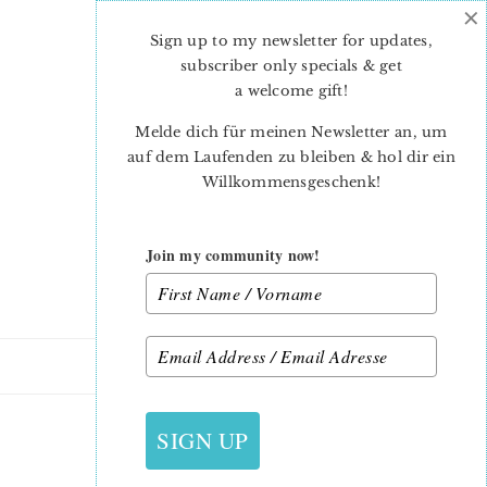
×
Skip
Skip
to
to
Sign up to my newsletter for updates,
main
primary
subscriber only specials & get
content
sidebar
a welcome gift
!
Melde dich für meinen Newsletter an, um
auf dem Laufenden zu bleiben & hol dir ein
Willkommensgeschenk!
Join my community now!
5. JULI 2019
SIGN UP
15