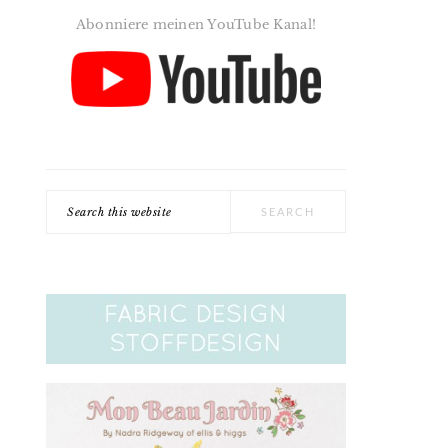
Abonniere meinen YouTube Kanal!
Search
this
website