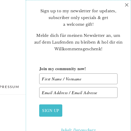
×
Sign up to my newsletter for updates,
subscriber only specials & get
a welcome gift
!
Melde dich für meinen Newsletter an, um
auf dem Laufenden zu bleiben & hol dir ein
Willkommensgeschenk!
Join my community now!
PRESSUM
DATENSCHUTZ
SIGN UP
PRIMARY
SIDEBAR
Inhalt
Datenschutz