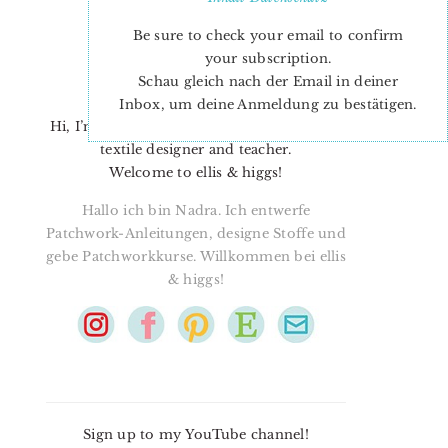
Be sure to check your email to confirm
your subscription.
Schau gleich nach der Email in deiner
Inbox, um deine Anmeldung zu bestätigen.
Hi, I’m Nadra. I’m a quilt pattern designer,
textile designer and teacher.
Welcome to ellis & higgs!
Hallo ich bin Nadra. Ich entwerfe
Patchwork-Anleitungen, designe Stoffe und
gebe Patchworkkurse. Willkommen bei ellis
& higgs!
Sign up to my YouTube channel!