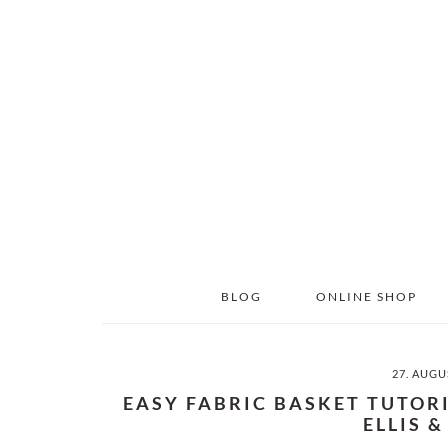
Skip
Skip
to
to
main
primary
content
sidebar
BLOG
ONLINE SHOP
27. AUGU
EASY FABRIC BASKET TUTOR
ELLIS 