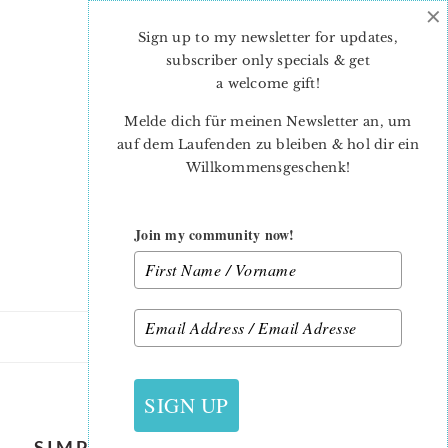
×
Skip
Skip
to
to
Sign up to my newsletter for updates,
main
primary
subscriber only specials & get
content
sidebar
a welcome gift
!
Melde dich für meinen Newsletter an, um
auf dem Laufenden zu bleiben & hol dir ein
Willkommensgeschenk!
Join my community now!
28. AUGUST 2018
SIGN UP
SIMPLE FABRIC BASKET TUTORIAL