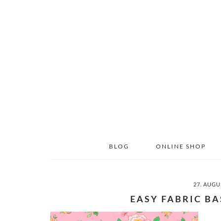
Skip
Skip
to
to
main
primary
content
sidebar
BLOG
ONLINE SHOP
27. AUGU
EASY FABRIC B