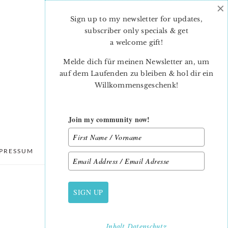
×
Sign up to my newsletter for updates,
subscriber only specials & get
a welcome gift
!
Melde dich für meinen Newsletter an, um
auf dem Laufenden zu bleiben & hol dir ein
Willkommensgeschenk!
Join my community now!
PRESSUM
DATENSCHUTZ
SIGN UP
PRIMARY
SIDEBAR
Inhalt
Datenschutz