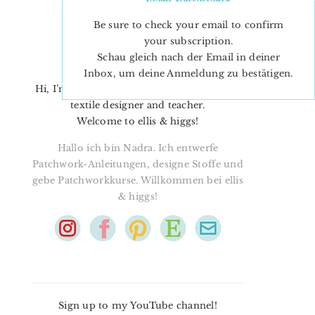
Be sure to check your email to confirm
your subscription.
Schau gleich nach der Email in deiner
Inbox, um deine Anmeldung zu bestätigen.
Hi, I’m Nadra. I’m a quilt pattern designer,
textile designer and teacher.
Welcome to ellis & higgs!
Hallo ich bin Nadra. Ich entwerfe
Patchwork-Anleitungen, designe Stoffe und
gebe Patchworkkurse. Willkommen bei ellis
& higgs!
Sign up to my YouTube channel!