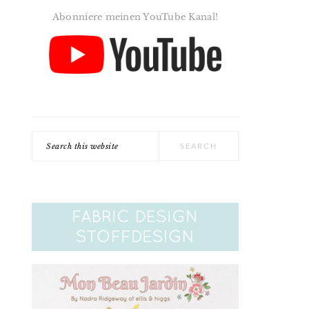
Abonniere meinen YouTube Kanal!
Search
this
website