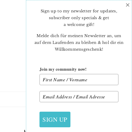
×
Skip
Skip
to
to
Sign up to my newsletter for updates,
main
primary
subscriber only specials & get
content
sidebar
a welcome gift
!
Melde dich für meinen Newsletter an, um
auf dem Laufenden zu bleiben & hol dir ein
Willkommensgeschenk!
Join my community now!
8. JANUAR 2015
SIGN UP
HEXAGON-PINCUSHION-3