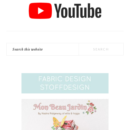
Search
this
website