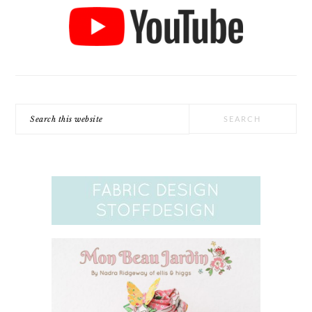
Search
this
website