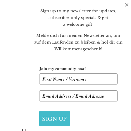
×
Skip
Skip
to
to
Sign up to my newsletter for updates,
main
primary
subscriber only specials & get
content
sidebar
a welcome gift
!
Melde dich für meinen Newsletter an, um
auf dem Laufenden zu bleiben & hol dir ein
Willkommensgeschenk!
Join my community now!
9. JANUAR 2015
SIGN UP
HEXAGON-PINCUSHION-29