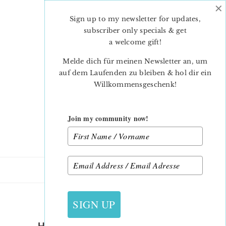
×
Skip
Skip
to
to
Sign up to my newsletter for updates,
main
primary
subscriber only specials & get
content
sidebar
a welcome gift
!
Melde dich für meinen Newsletter an, um
auf dem Laufenden zu bleiben & hol dir ein
Willkommensgeschenk!
Join my community now!
8. JANUAR 2015
SIGN UP
HEXAGON-PINCUSHION-26