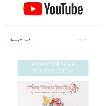
Search
this
website