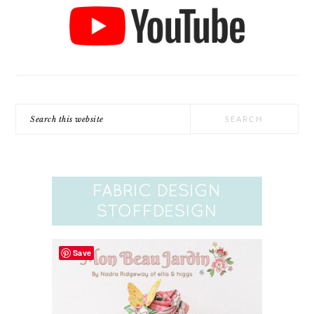
Search
this
website
Save