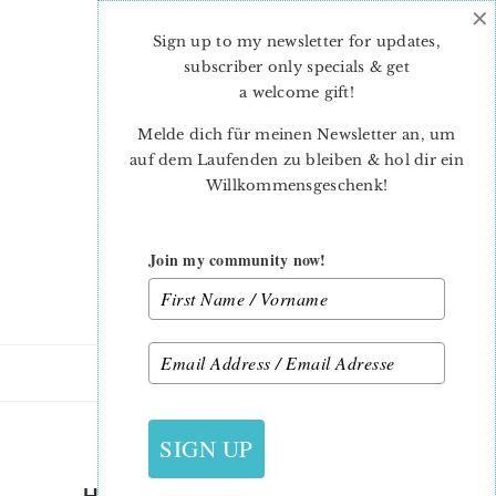
×
Skip
Skip
to
to
Sign up to my newsletter for updates,
main
primary
subscriber only specials & get
content
sidebar
a welcome gift
!
Melde dich für meinen Newsletter an, um
auf dem Laufenden zu bleiben & hol dir ein
Willkommensgeschenk!
Join my community now!
8. JANUAR 2015
SIGN UP
HEXAGON-PINCUSHION-23