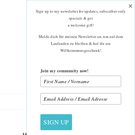
×
Skip
Skip
to
to
Sign up to my newsletter for updates, subscriber only
main
primary
specials & get
content
sidebar
a welcome gift
!
Melde dich für meinen Newsletter an, um auf dem
Laufenden zu bleiben & hol dir ein
Willkommensgeschenk!
Join my community now!
8. JANUAR 2015
SIGN UP
HEXAGON-PINCUSHION-17