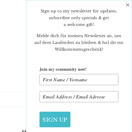
×
Skip
Skip
to
to
Sign up to my newsletter for updates,
main
primary
subscriber only specials & get
content
sidebar
a welcome gift
!
Melde dich für meinen Newsletter an, um
auf dem Laufenden zu bleiben & hol dir ein
Willkommensgeschenk!
Join my community now!
8. JANUAR 2015
SIGN UP
HEXAGON-PINCUSHION-10