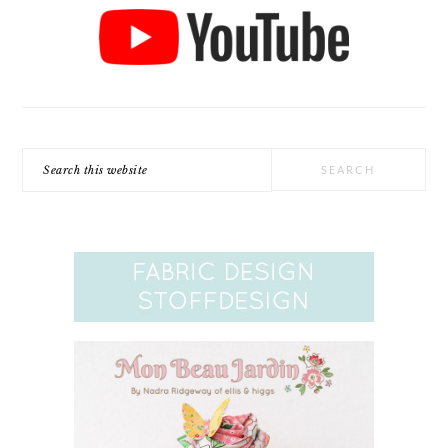
Search
this
website