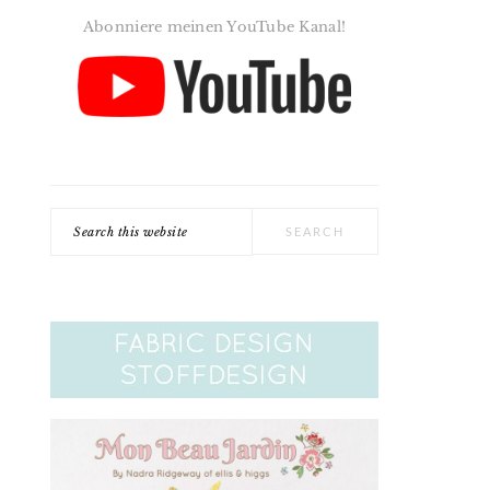
Abonniere meinen YouTube Kanal!
Search
this
website