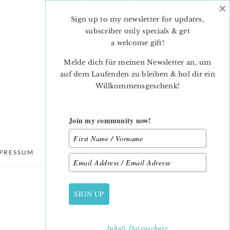
×
Sign up to my newsletter for updates,
subscriber only specials & get
a welcome gift
!
Melde dich für meinen Newsletter an, um
auf dem Laufenden zu bleiben & hol dir ein
Willkommensgeschenk!
Join my community now!
PRESSUM
DATENSCHUTZ
SIGN UP
PRIMARY
SIDEBAR
Inhalt
Datenschutz