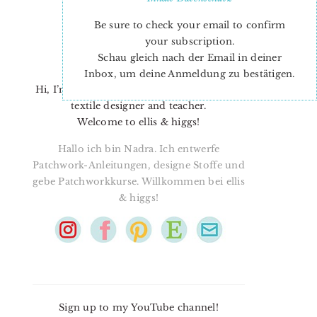
Be sure to check your email to confirm
your subscription.
Schau gleich nach der Email in deiner
Inbox, um deine Anmeldung zu bestätigen.
Hi, I’m Nadra. I’m a quilt pattern designer,
textile designer and teacher.
Welcome to ellis & higgs!
Hallo ich bin Nadra. Ich entwerfe
Patchwork-Anleitungen, designe Stoffe und
gebe Patchworkkurse. Willkommen bei ellis
& higgs!
Sign up to my YouTube channel!