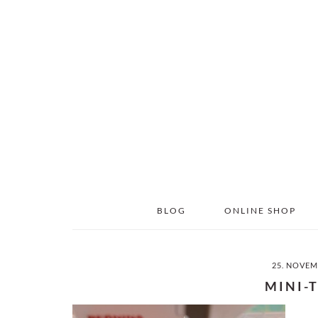
Skip
Skip
to
to
main
primary
content
sidebar
BLOG
ONLINE SHOP
25. NOVEM
MINI-