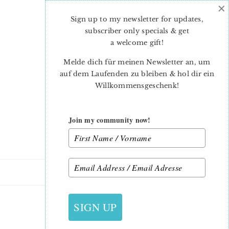
×
Skip
Skip
to
to
Sign up to my newsletter for updates,
main
primary
subscriber only specials & get
content
sidebar
a welcome gift
!
Melde dich für meinen Newsletter an, um
auf dem Laufenden zu bleiben & hol dir ein
Willkommensgeschenk!
Join my community now!
5. DEZEMBER 2013
SIGN UP
7