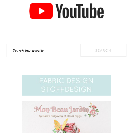
Search
this
website