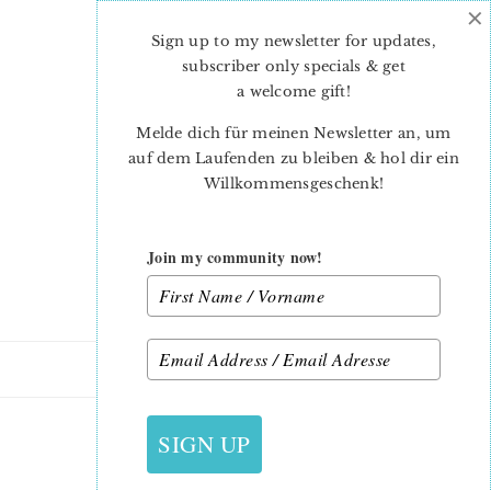
×
Skip
Skip
to
to
Sign up to my newsletter for updates,
main
primary
subscriber only specials & get
content
sidebar
a welcome gift
!
Melde dich für meinen Newsletter an, um
auf dem Laufenden zu bleiben & hol dir ein
Willkommensgeschenk!
Join my community now!
5. DEZEMBER 2013
SIGN UP
11