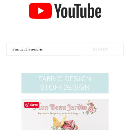
Search
this
website
Save