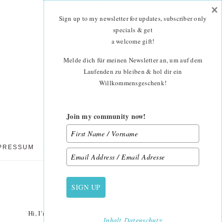
×
Sign up to my newsletter for updates, subscriber only
specials & get
a welcome gift
!
Melde dich für meinen Newsletter an, um auf dem
Laufenden zu bleiben & hol dir ein
Willkommensgeschenk!
Join my community now!
PRESSUM
DATENSCHUTZ
SIGN UP
PRIMARY
SIDEBAR
Hi, I’m Nadra. I’m a quilt pattern designer, textile
Inhalt
Datenschutz