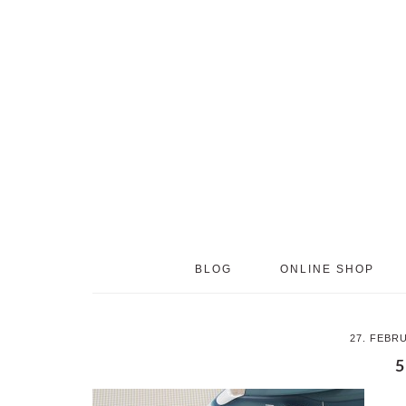
Skip
Skip
to
to
main
primary
content
sidebar
BLOG
ONLINE SHOP
27. FEBR