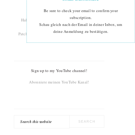
designer and teacher.
Welcome to ellis & higgs!
Be sure to check your email to confirm your
subscription.
Hallo ich bin Nadra. Ich entwerfe Patchwork-
Schau gleich nach der Email in deiner Inbox, um
Anleitungen, designe Stoffe und gebe
deine Anmeldung zu bestätigen.
Patchworkkurse. Willkommen bei ellis & higgs!
Sign up to my YouTube channel!
Abonniere meinen YouTube Kanal!
Search
this
website