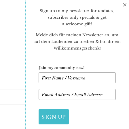
×
Skip
Skip
to
to
Sign up to my newsletter for updates,
main
primary
subscriber only specials & get
content
sidebar
a welcome gift
!
Melde dich für meinen Newsletter an, um
auf dem Laufenden zu bleiben & hol dir ein
Willkommensgeschenk!
Join my community now!
27. FEBRUAR 2014
SIGN UP
4