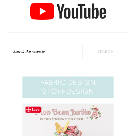
Search
this
website
Save