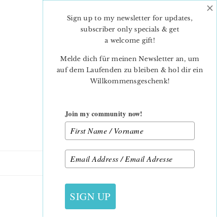
×
Skip
Skip
to
to
Sign up to my newsletter for updates,
main
primary
subscriber only specials & get
content
sidebar
a welcome gift
!
Melde dich für meinen Newsletter an, um
auf dem Laufenden zu bleiben & hol dir ein
Willkommensgeschenk!
Join my community now!
3. FEBRUAR 2015
SIGN UP
HEART-POUCH-18