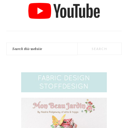
Search
this
website