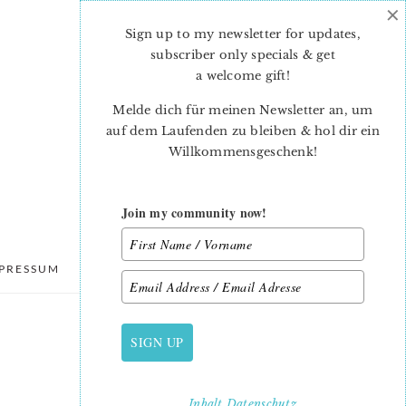
×
Sign up to my newsletter for updates,
subscriber only specials & get
a welcome gift
!
Melde dich für meinen Newsletter an, um
auf dem Laufenden zu bleiben & hol dir ein
Willkommensgeschenk!
Join my community now!
PRESSUM
DATENSCHUTZ
SIGN UP
PRIMARY
SIDEBAR
Inhalt
Datenschutz