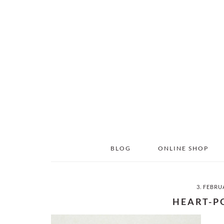
Skip
Skip
to
to
main
primary
content
sidebar
BLOG
ONLINE SHOP
3. FEBRU
HEART-P