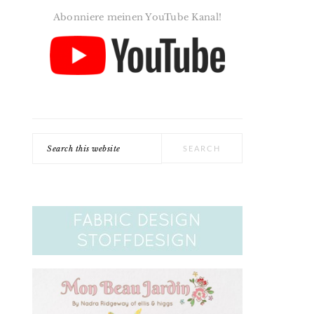
Abonniere meinen YouTube Kanal!
Search
this
website