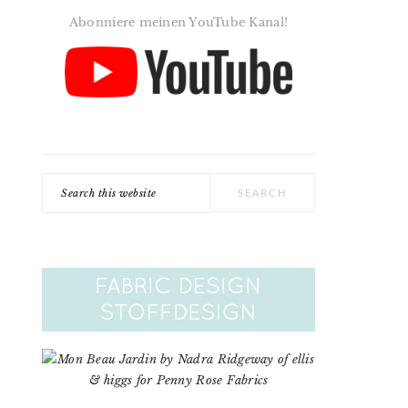
Abonniere meinen YouTube Kanal!
Search
this
website