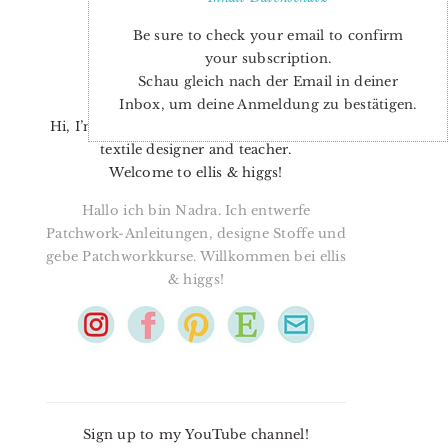
Be sure to check your email to confirm
your subscription.
Schau gleich nach der Email in deiner
Inbox, um deine Anmeldung zu bestätigen.
Hi, I’m Nadra. I’m a quilt pattern designer,
textile designer and teacher.
Welcome to ellis & higgs!
Hallo ich bin Nadra. Ich entwerfe
Patchwork-Anleitungen, designe Stoffe und
gebe Patchworkkurse. Willkommen bei ellis
& higgs!
Sign up to my YouTube channel!