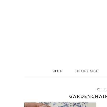
Skip
Skip
to
to
main
primary
content
sidebar
BLOG
ONLINE SHOP
12. JUL
GARDENCHAI