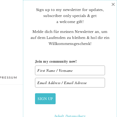
×
Sign up to my newsletter for updates,
subscriber only specials & get
a welcome gift
!
Melde dich für meinen Newsletter an, um
auf dem Laufenden zu bleiben & hol dir ein
Willkommensgeschenk!
Join my community now!
PRESSUM
DATENSCHUTZ
SIGN UP
PRIMARY
SIDEBAR
Inhalt
Datenschutz