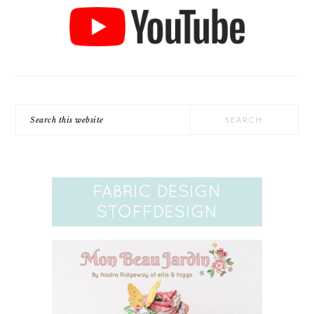
Search
this
website