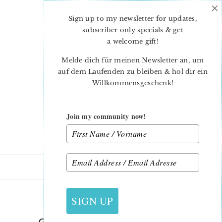
×
Skip
Skip
to
to
Sign up to my newsletter for updates,
main
primary
subscriber only specials & get
content
sidebar
a welcome gift
!
Melde dich für meinen Newsletter an, um
auf dem Laufenden zu bleiben & hol dir ein
Willkommensgeschenk!
Join my community now!
12. JULI 2015
SIGN UP
GARDENCHAIRCUSHION_2