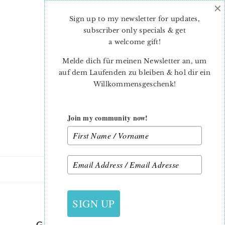
×
Skip
Skip
to
to
Sign up to my newsletter for updates,
main
primary
subscriber only specials & get
content
sidebar
a welcome gift
!
Melde dich für meinen Newsletter an, um
auf dem Laufenden zu bleiben & hol dir ein
Willkommensgeschenk!
Join my community now!
12. JULI 2015
SIGN UP
GARDENCHAIRCUSHION_12