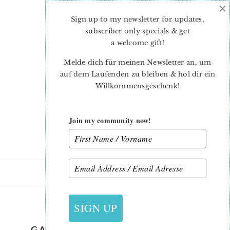
×
Skip
Skip
to
to
Sign up to my newsletter for updates,
main
primary
subscriber only specials & get
content
sidebar
a welcome gift
!
Melde dich für meinen Newsletter an, um
auf dem Laufenden zu bleiben & hol dir ein
Willkommensgeschenk!
Join my community now!
13. JULI 2015
SIGN UP
GARDENCHAIRCUSHION_11_2