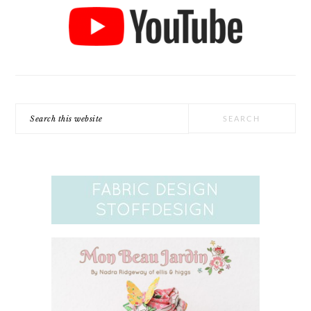
Search
this
website