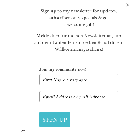
×
Skip
Skip
to
to
Sign up to my newsletter for updates,
main
primary
subscriber only specials & get
content
sidebar
a welcome gift
!
Melde dich für meinen Newsletter an, um
auf dem Laufenden zu bleiben & hol dir ein
Willkommensgeschenk!
Join my community now!
12. JULI 2015
SIGN UP
GARDENCHAIRCUSHION_10