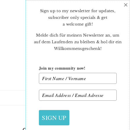
×
Skip
Skip
to
to
Sign up to my newsletter for updates,
main
primary
subscriber only specials & get
content
sidebar
a welcome gift
!
Melde dich für meinen Newsletter an, um
auf dem Laufenden zu bleiben & hol dir ein
Willkommensgeschenk!
Join my community now!
12. JULI 2015
SIGN UP
GARDENCHAIRCUSHION_1