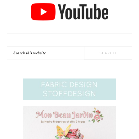
Search
this
website