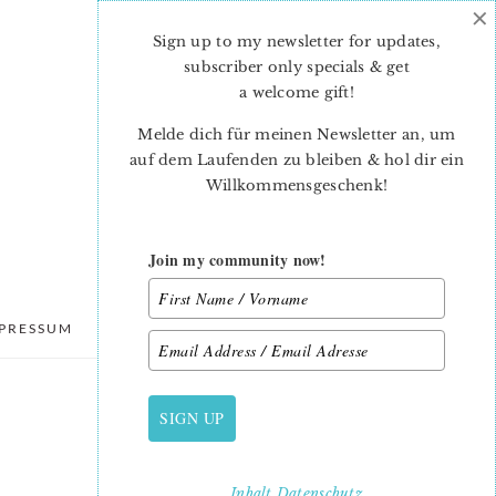
×
Sign up to my newsletter for updates,
subscriber only specials & get
a welcome gift
!
Melde dich für meinen Newsletter an, um
auf dem Laufenden zu bleiben & hol dir ein
Willkommensgeschenk!
Join my community now!
PRESSUM
DATENSCHUTZ
SIGN UP
PRIMARY
SIDEBAR
Inhalt
Datenschutz