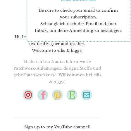
Be sure to check your email to confirm
your subscription.
Schau gleich nach der Email in deiner
Inbox, um deine Anmeldung zu bestätigen.
Hi, I’m Nadra. I’m a quilt pattern designer,
textile designer and teacher.
Welcome to ellis & higgs!
Hallo ich bin Nadra. Ich entwerfe
Patchwork-Anleitungen, designe Stoffe und
gebe Patchworkkurse. Willkommen bei ellis
& higgs!
Sign up to my YouTube channel!