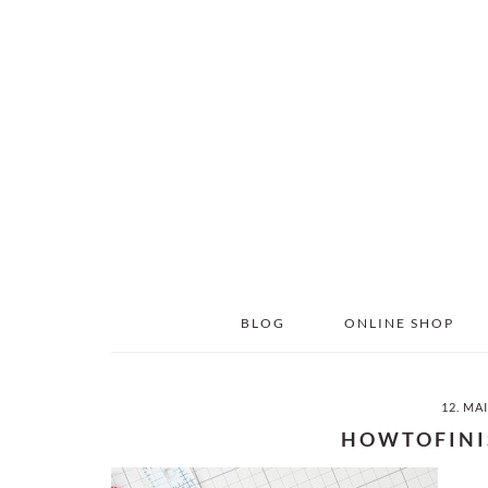
Skip
Skip
to
to
main
primary
content
sidebar
BLOG
ONLINE SHOP
12. MA
HOWTOFINI