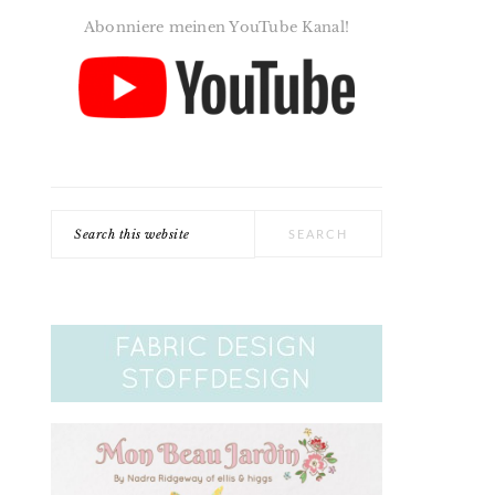
Abonniere meinen YouTube Kanal!
Search
this
website