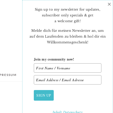
×
Sign up to my newsletter for updates,
subscriber only specials & get
a welcome gift
!
Melde dich für meinen Newsletter an, um
auf dem Laufenden zu bleiben & hol dir ein
Willkommensgeschenk!
Join my community now!
PRESSUM
DATENSCHUTZ
SIGN UP
PRIMARY
SIDEBAR
Inhalt
Datenschutz