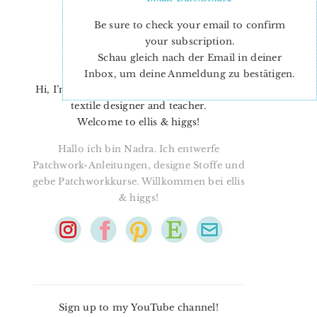
Be sure to check your email to confirm
your subscription.
Schau gleich nach der Email in deiner
Inbox, um deine Anmeldung zu bestätigen.
Hi, I’m Nadra. I’m a quilt pattern designer,
textile designer and teacher.
Welcome to ellis & higgs!
Hallo ich bin Nadra. Ich entwerfe
Patchwork-Anleitungen, designe Stoffe und
gebe Patchworkkurse. Willkommen bei ellis
& higgs!
Sign up to my YouTube channel!