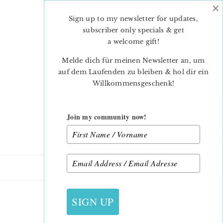
×
Skip
Skip
to
to
Sign up to my newsletter for updates,
main
primary
subscriber only specials & get
content
sidebar
a welcome gift
!
Melde dich für meinen Newsletter an, um
auf dem Laufenden zu bleiben & hol dir ein
Willkommensgeschenk!
Join my community now!
12. MAI 2015
SIGN UP
HOWTOFINISHAQUILT33