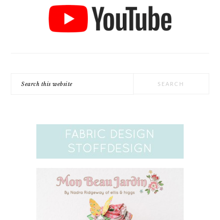
Search
this
website