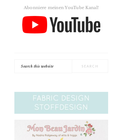
Abonniere meinen YouTube Kanal!
Search
this
website