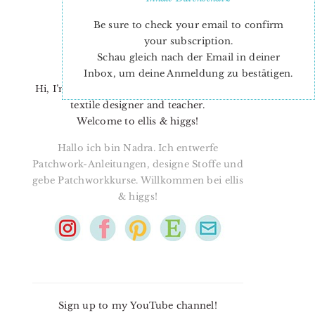
Be sure to check your email to confirm
your subscription.
Schau gleich nach der Email in deiner
Inbox, um deine Anmeldung zu bestätigen.
Hi, I’m Nadra. I’m a quilt pattern designer,
textile designer and teacher.
Welcome to ellis & higgs!
Hallo ich bin Nadra. Ich entwerfe
Patchwork-Anleitungen, designe Stoffe und
gebe Patchworkkurse. Willkommen bei ellis
& higgs!
Sign up to my YouTube channel!