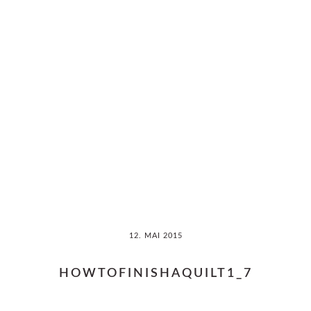
Skip
Skip
to
to
main
primary
content
sidebar
12. MAI 2015
HOWTOFINISHAQUILT1_7