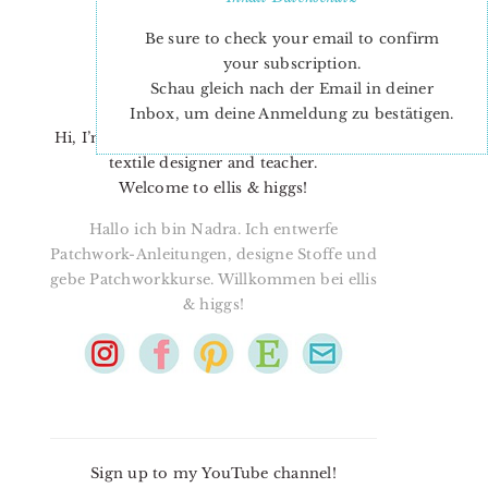
Be sure to check your email to confirm
your subscription.
Schau gleich nach der Email in deiner
Inbox, um deine Anmeldung zu bestätigen.
Hi, I’m Nadra. I’m a quilt pattern designer,
textile designer and teacher.
Welcome to ellis & higgs!
Hallo ich bin Nadra. Ich entwerfe
Patchwork-Anleitungen, designe Stoffe und
gebe Patchworkkurse. Willkommen bei ellis
& higgs!
Sign up to my YouTube channel!