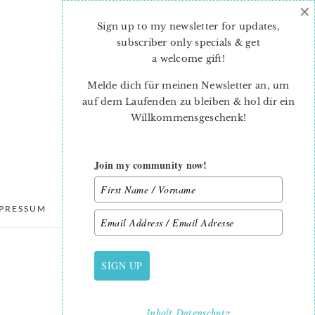
×
Sign up to my newsletter for updates,
subscriber only specials & get
a welcome gift
!
Melde dich für meinen Newsletter an, um
auf dem Laufenden zu bleiben & hol dir ein
Willkommensgeschenk!
Join my community now!
PRESSUM
DATENSCHUTZ
SIGN UP
PRIMARY
SIDEBAR
Inhalt
Datenschutz