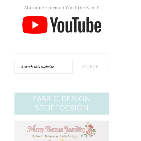
Abonniere meinen YouTube Kanal!
Search
this
website