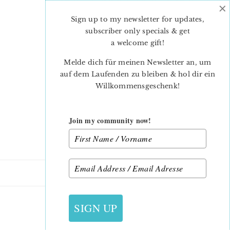
×
Skip
Skip
to
to
Sign up to my newsletter for updates,
main
primary
subscriber only specials & get
content
sidebar
a welcome gift
!
Melde dich für meinen Newsletter an, um
auf dem Laufenden zu bleiben & hol dir ein
Willkommensgeschenk!
Join my community now!
12. MAI 2015
SIGN UP
HOWTOFINISHAQUILT10