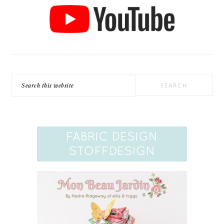
Search
this
website