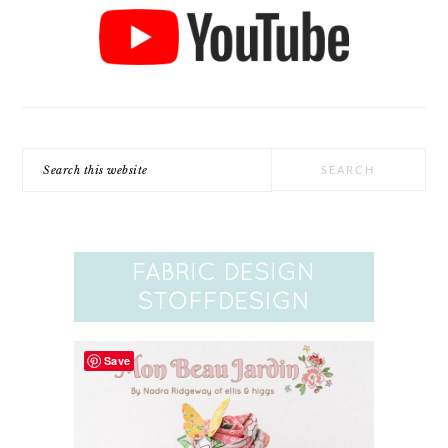
Search
this
website
Save