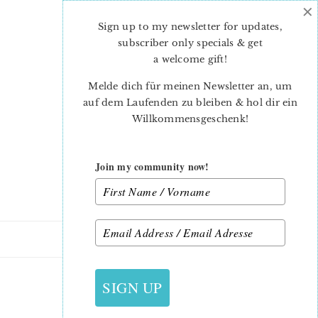
×
Skip
Skip
to
to
Sign up to my newsletter for updates,
main
primary
subscriber only specials & get
content
sidebar
a welcome gift
!
Melde dich für meinen Newsletter an, um
auf dem Laufenden zu bleiben & hol dir ein
Willkommensgeschenk!
Join my community now!
14. APRIL 2014
SIGN UP
11