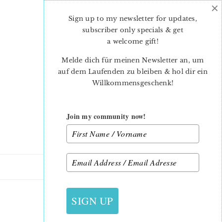
×
Skip
Skip
to
to
Sign up to my newsletter for updates,
main
primary
subscriber only specials & get
content
sidebar
a welcome gift
!
Melde dich für meinen Newsletter an, um
auf dem Laufenden zu bleiben & hol dir ein
Willkommensgeschenk!
Join my community now!
5. OKTOBER 2013
SIGN UP
AUTO2