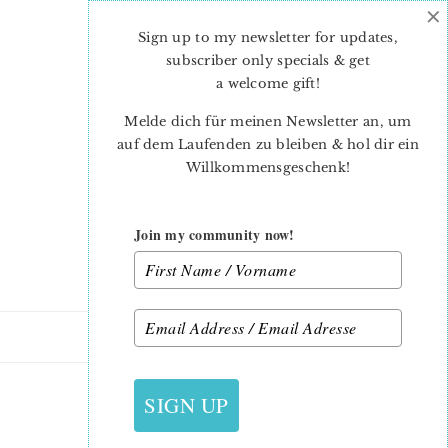
×
Skip
Skip
to
to
Sign up to my newsletter for updates,
main
primary
subscriber only specials & get
content
sidebar
a welcome gift
!
Melde dich für meinen Newsletter an, um
auf dem Laufenden zu bleiben & hol dir ein
Willkommensgeschenk!
Join my community now!
8. JULI 2014
SIGN UP
VERSIONB_4