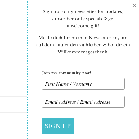
×
Skip
Skip
to
to
Sign up to my newsletter for updates,
main
primary
subscriber only specials & get
content
sidebar
a welcome gift
!
Melde dich für meinen Newsletter an, um
auf dem Laufenden zu bleiben & hol dir ein
Willkommensgeschenk!
Join my community now!
8. JULI 2014
SIGN UP
VERSIONA_7