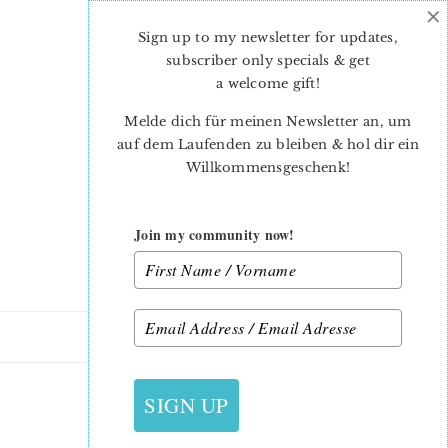
×
Skip
Skip
to
to
Sign up to my newsletter for updates,
main
primary
subscriber only specials & get
content
sidebar
a welcome gift
!
Melde dich für meinen Newsletter an, um
auf dem Laufenden zu bleiben & hol dir ein
Willkommensgeschenk!
Join my community now!
8. JULI 2014
SIGN UP
VERSIONA_1