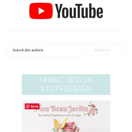
Search
this
website
Save