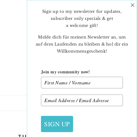
×
Skip
Skip
to
to
Sign up to my newsletter for updates,
main
primary
subscriber only specials & get
content
sidebar
a welcome gift
!
Melde dich für meinen Newsletter an, um
auf dem Laufenden zu bleiben & hol dir ein
Willkommensgeschenk!
Join my community now!
28. APRIL 2023
SIGN UP
TULIP-TABLE-TOPPER-NADRA-