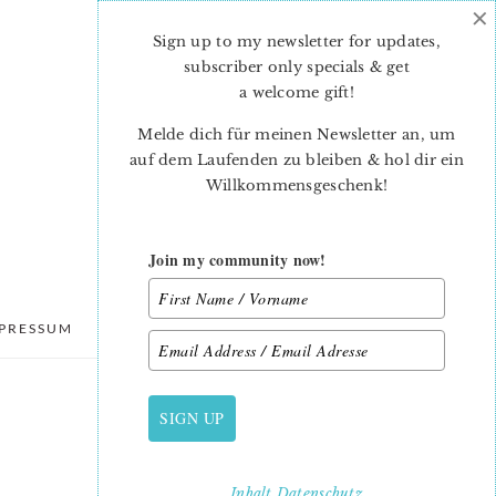
×
Sign up to my newsletter for updates,
subscriber only specials & get
a welcome gift
!
Melde dich für meinen Newsletter an, um
auf dem Laufenden zu bleiben & hol dir ein
Willkommensgeschenk!
Join my community now!
PRESSUM
DATENSCHUTZ
SIGN UP
PRIMARY
SIDEBAR
Inhalt
Datenschutz