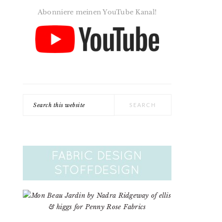
Abonniere meinen YouTube Kanal!
Search
this
website