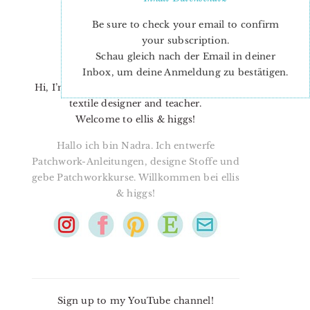
Be sure to check your email to confirm
your subscription.
Schau gleich nach der Email in deiner
Inbox, um deine Anmeldung zu bestätigen.
Hi, I’m Nadra. I’m a quilt pattern designer,
textile designer and teacher.
Welcome to ellis & higgs!
Hallo ich bin Nadra. Ich entwerfe
Patchwork-Anleitungen, designe Stoffe und
gebe Patchworkkurse. Willkommen bei ellis
& higgs!
Sign up to my YouTube channel!