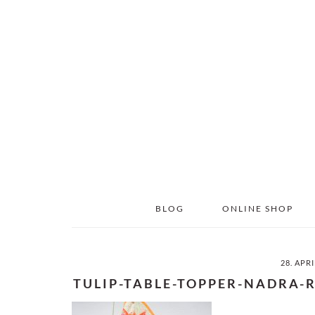
Skip
Skip
to
to
main
primary
content
sidebar
BLOG
ONLINE SHOP
28. APR
TULIP-TABLE-TOPPER-NADRA-