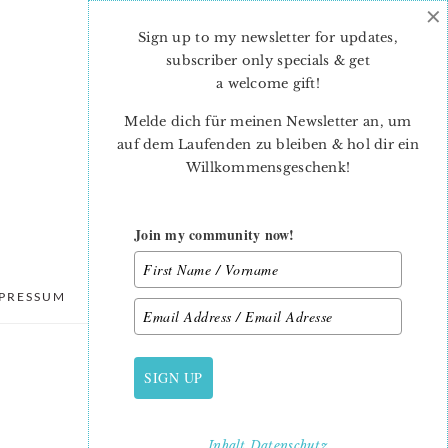
×
Sign up to my newsletter for updates,
subscriber only specials & get
a welcome gift
!
Melde dich für meinen Newsletter an, um
auf dem Laufenden zu bleiben & hol dir ein
Willkommensgeschenk!
Join my community now!
PRESSUM
DATENSCHUTZ
SIGN UP
PRIMARY
SIDEBAR
Inhalt
Datenschutz