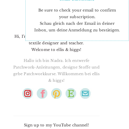
Be sure to check your email to confirm
your subscription.
Schau gleich nach der Email in deiner
Inbox, um deine Anmeldung zu bestätigen.
Hi, I’m Nadra. I’m a quilt pattern designer,
textile designer and teacher.
Welcome to ellis & higgs!
Hallo ich bin Nadra. Ich entwerfe
Patchwork-Anleitungen, designe Stoffe und
gebe Patchworkkurse. Willkommen bei ellis
& higgs!
Sign up to my YouTube channel!