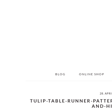
Skip
Skip
to
to
main
primary
content
sidebar
BLOG
ONLINE SHOP
28. APR
TULIP-TABLE-RUNNER-PATTE
AND-H