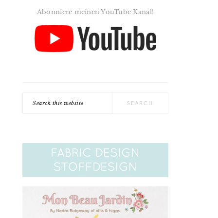
Abonniere meinen YouTube Kanal!
Search
this
website